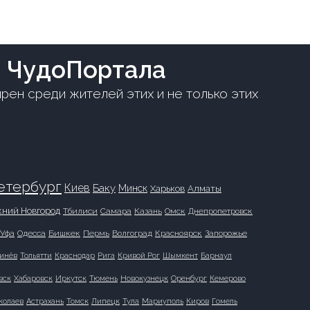
 ЧудоПортала
рен среди жителей этих и не только этих
етербург
Киев
Баку
Минск
Харьков
Алматы
ний Новгород
Тбилиси
Самара
Казань
Омск
Днепропетровск
Уфа
Одесса
Бишкек
Пермь
Волгоград
Красноярск
Запорожье
инёв
Тольятти
Краснодар
Рига
Кривой Рог
Шымкент
Барнаул
вск
Хабаровск
Иркутск
Тюмень
Новокузнецк
Оренбург
Кемерово
колаев
Астрахань
Томск
Липецк
Тула
Мариуполь
Киров
Гомель