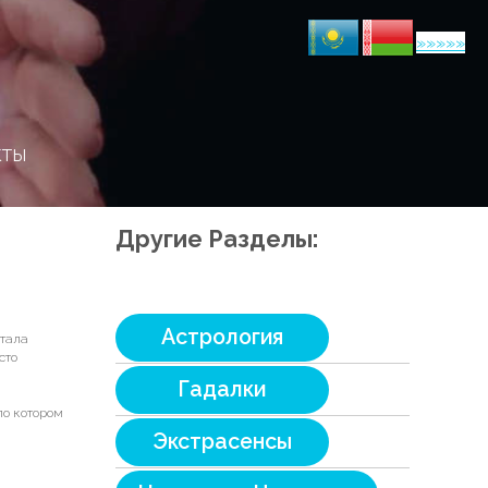
»»»»»
кты
Другие Разделы:
Астрология
стала
сто
Гадалки
по котором
Экстрасенсы