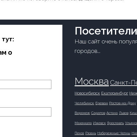
Посетители
 тут:
Наш сайт очень популя
городов...
ам о
Москва
Санкт-П
Новосибирск
Екатеринбург
Ниж
Челябинск
Ереван
Ростов-на-Дону
Воронеж
Саратов
Астана
Львов
Киш
Махачкала
Ижевск
Ярославль
Ульяно
Пенза
Рязань
Набережные Челны
Ни