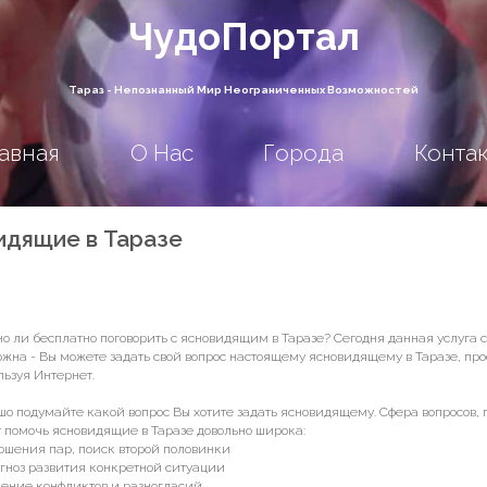
ЧудоПортал
Тараз - Непознанный Мир Неограниченных Возможностей
авная
О Нас
Города
Конта
идящие в Таразе
о ли бесплатно поговорить с ясновидящим в Таразе? Сегодня данная услуга 
ожна - Вы можете задать свой вопрос настоящему ясновидящему в Таразе, про
льзуя Интернет.
шо подумайте какой вопрос Вы хотите задать ясновидящему. Сфера вопросов, 
т помочь ясновидящие в Таразе довольно широка:
ношения пар, поиск второй половинки
огноз развития конкретной ситуации
шение конфликтов и разногласий