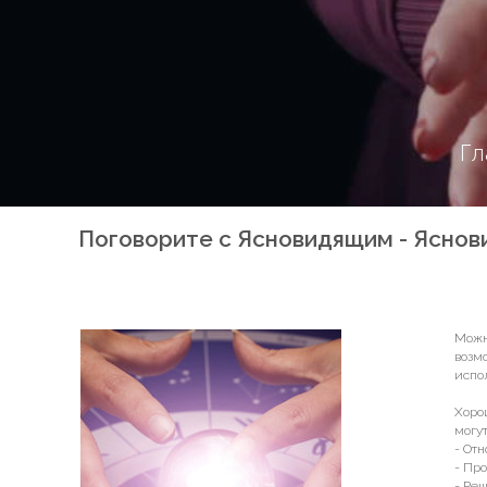
Гл
Поговорите с Ясновидящим - Яснов
Можн
возм
испо
Хоро
могу
- От
- Пр
- Ре