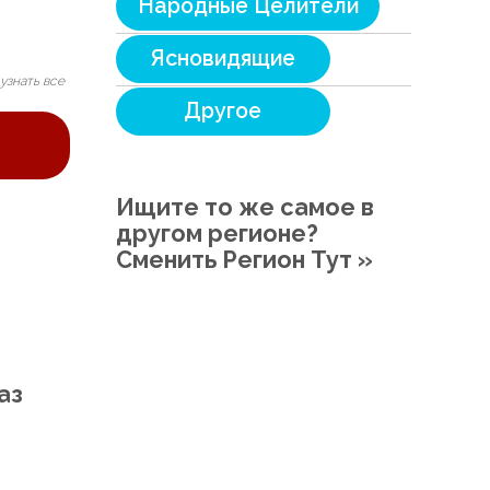
Народные Целители
Ясновидящие
узнать все
Другое
Ищите то же самое в
другом регионе?
Сменить Регион Тут »
аз