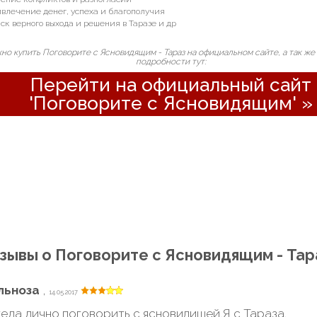
ивлечение денег, успеха и благополучия
иск верного выхода и решения в Таразе и др
о купить Поговорите с Ясновидящим - Тараз на официальном сайте, а так же 
подробности тут:
Перейти на официальный сайт
'Поговорите с Ясновидящим' »
зывы о Поговорите с Ясновидящим - Тар
льноза
,
14.05.2017
ела лично поговорить с ясновидищей.Я с Тараза.